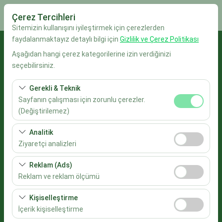
Çerez Tercihleri
Sitemizin kullanışını iyileştirmek için çerezlerden
faydalanmaktayız detaylı bilgi için
Gizlilik ve Çerez Politikası
Alış Lokasyonu
Aşağıdan hangi çerez kategorilerine izin verdiğinizi
seçebilirsiniz.
İstanbul Sabiha Gökçen Havalimanı
Gerekli & Teknik
Aracı farklı bir lokasyona bırakacağım
Sayfanın çalışması için zorunlu çerezler.
(Değiştirilemez)
Alış Tarih & Saat
Bu çerezler sitenin doğru şekilde çalışması, güvenlik,
Analitik
oturum yönetimi ve temel işlevler için gereklidir. Devre
09:00
Ziyaretçi analizleri
dışı bırakılamaz.
Bu çerezler, sitemizin nasıl kullanıldığını (ziyaretçi sayısı,
Reklam (Ads)
Bırakış Tarih & Saat
en çok ziyaret edilen sayfalar, kullanıcı davranışları)
Reklam ve reklam ölçümü
analiz etmemizi sağlar. Bu veriler, web sitesi
09:00
Bu çerezler, size ilgi alanlarınıza uygun kişiselleştirilmiş
performansını ölçmek ve kullanıcı deneyimini sürekli
Kişiselleştirme
reklamlar göstermemize ve reklam kampanyalarımızın
iyileştirmek için kullanılır.
İçerik kişiselleştirme
Araçları Listele
etkinliğini (gösterim sayısı, tıklama oranı) ölçmemize