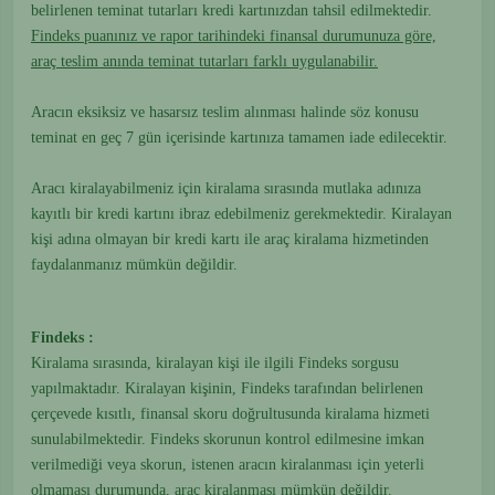
belirlenen teminat tutarları kredi kartınızdan tahsil edilmektedir.
Findeks puanınız ve rapor tarihindeki finansal durumunuza göre,
araç teslim anında teminat tutarları farklı uygulanabilir.
Aracın eksiksiz ve hasarsız teslim alınması halinde söz konusu
teminat en geç 7 gün içerisinde kartınıza tamamen iade edilecektir.
Aracı kiralayabilmeniz için kiralama sırasında mutlaka adınıza
kayıtlı bir kredi kartını ibraz edebilmeniz gerekmektedir. Kiralayan
kişi adına olmayan bir kredi kartı ile araç kiralama hizmetinden
faydalanmanız mümkün değildir.
Findeks :
Kiralama sırasında, kiralayan kişi ile ilgili Findeks sorgusu
yapılmaktadır. Kiralayan kişinin, Findeks tarafından belirlenen
çerçevede kısıtlı, finansal skoru doğrultusunda kiralama hizmeti
sunulabilmektedir. Findeks skorunun kontrol edilmesine imkan
verilmediği veya skorun, istenen aracın kiralanması için yeterli
olmaması durumunda, araç kiralanması mümkün değildir.