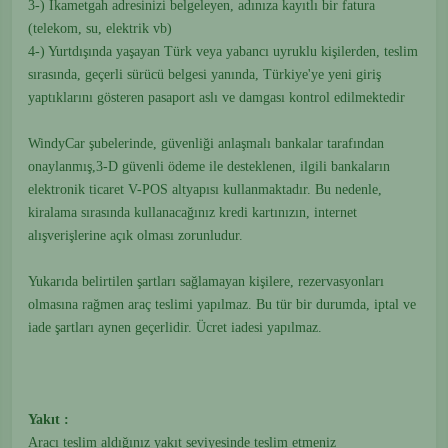
3-) İkametgah adresinizi belgeleyen, adınıza kayıtlı bir fatura
(telekom, su, elektrik vb)
4-) Yurtdışında yaşayan Türk veya yabancı uyruklu kişilerden, teslim
sırasında, geçerli sürücü belgesi yanında, Türkiye'ye yeni giriş
yaptıklarını gösteren pasaport aslı ve damgası kontrol edilmektedir
WindyCar şubelerinde, güvenliği anlaşmalı bankalar tarafından
onaylanmış,3-D güvenli ödeme ile desteklenen, ilgili bankaların
elektronik ticaret V-POS altyapısı kullanmaktadır. Bu nedenle,
kiralama sırasında kullanacağınız kredi kartınızın, internet
alışverişlerine açık olması zorunludur.
Yukarıda belirtilen şartları sağlamayan kişilere, rezervasyonları
olmasına rağmen araç teslimi yapılmaz. Bu tür bir durumda, iptal ve
iade şartları aynen geçerlidir. Ücret iadesi yapılmaz.
Yakıt :
Aracı teslim aldığınız yakıt seviyesinde teslim etmeniz