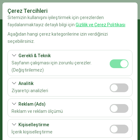
Çerez Tercihleri
Sitemizin kullanışını iyileştirmek için çerezlerden
faydalanmaktayız detaylı bilgi için
Gizlilik ve Çerez Politikası
Alış Lokasyonu
Aşağıdan hangi çerez kategorilerine izin verdiğinizi
seçebilirsiniz.
İstanbul Sabiha Gökçen Havalimanı
Gerekli & Teknik
Aracı farklı bir lokasyona bırakacağım
Sayfanın çalışması için zorunlu çerezler.
(Değiştirilemez)
Alış Tarih & Saat
Bu çerezler sitenin doğru şekilde çalışması, güvenlik,
Analitik
oturum yönetimi ve temel işlevler için gereklidir. Devre
09:00
Ziyaretçi analizleri
dışı bırakılamaz.
Bu çerezler, sitemizin nasıl kullanıldığını (ziyaretçi sayısı,
Reklam (Ads)
Bırakış Tarih & Saat
en çok ziyaret edilen sayfalar, kullanıcı davranışları)
Reklam ve reklam ölçümü
analiz etmemizi sağlar. Bu veriler, web sitesi
09:00
Bu çerezler, size ilgi alanlarınıza uygun kişiselleştirilmiş
performansını ölçmek ve kullanıcı deneyimini sürekli
Kişiselleştirme
reklamlar göstermemize ve reklam kampanyalarımızın
iyileştirmek için kullanılır.
İçerik kişiselleştirme
Araçları Listele
etkinliğini (gösterim sayısı, tıklama oranı) ölçmemize