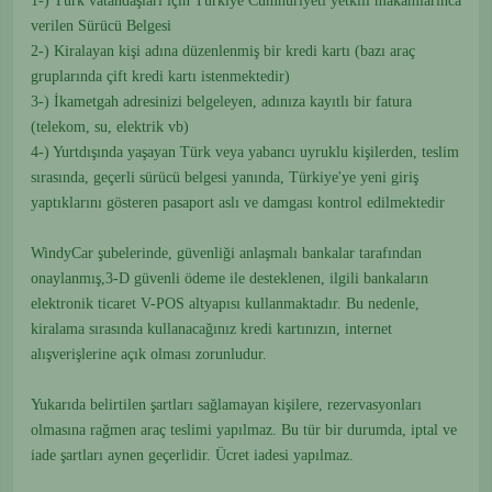
1-) Türk vatandaşları için Türkiye Cumhuriyeti yetkili makamlarınca
verilen Sürücü Belgesi
2-) Kiralayan kişi adına düzenlenmiş bir kredi kartı (bazı araç
gruplarında çift kredi kartı istenmektedir)
3-) İkametgah adresinizi belgeleyen, adınıza kayıtlı bir fatura
(telekom, su, elektrik vb)
4-) Yurtdışında yaşayan Türk veya yabancı uyruklu kişilerden, teslim
sırasında, geçerli sürücü belgesi yanında, Türkiye'ye yeni giriş
yaptıklarını gösteren pasaport aslı ve damgası kontrol edilmektedir
WindyCar şubelerinde, güvenliği anlaşmalı bankalar tarafından
onaylanmış,3-D güvenli ödeme ile desteklenen, ilgili bankaların
elektronik ticaret V-POS altyapısı kullanmaktadır. Bu nedenle,
kiralama sırasında kullanacağınız kredi kartınızın, internet
alışverişlerine açık olması zorunludur.
Yukarıda belirtilen şartları sağlamayan kişilere, rezervasyonları
olmasına rağmen araç teslimi yapılmaz. Bu tür bir durumda, iptal ve
iade şartları aynen geçerlidir. Ücret iadesi yapılmaz.