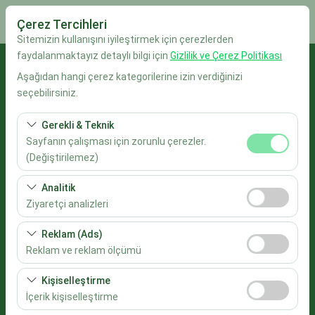
Çerez Tercihleri
Sitemizin kullanışını iyileştirmek için çerezlerden
faydalanmaktayız detaylı bilgi için
Gizlilik ve Çerez Politikası
Alış Lokasyonu
Aşağıdan hangi çerez kategorilerine izin verdiğinizi
seçebilirsiniz.
İstanbul Sabiha Gökçen Havalimanı
Gerekli & Teknik
Aracı farklı bir lokasyona bırakacağım
Sayfanın çalışması için zorunlu çerezler.
(Değiştirilemez)
Alış Tarih & Saat
Bu çerezler sitenin doğru şekilde çalışması, güvenlik,
Analitik
oturum yönetimi ve temel işlevler için gereklidir. Devre
09:00
Ziyaretçi analizleri
dışı bırakılamaz.
Bu çerezler, sitemizin nasıl kullanıldığını (ziyaretçi sayısı,
Reklam (Ads)
Bırakış Tarih & Saat
en çok ziyaret edilen sayfalar, kullanıcı davranışları)
Reklam ve reklam ölçümü
analiz etmemizi sağlar. Bu veriler, web sitesi
09:00
Bu çerezler, size ilgi alanlarınıza uygun kişiselleştirilmiş
performansını ölçmek ve kullanıcı deneyimini sürekli
Kişiselleştirme
reklamlar göstermemize ve reklam kampanyalarımızın
iyileştirmek için kullanılır.
İçerik kişiselleştirme
Araçları Listele
etkinliğini (gösterim sayısı, tıklama oranı) ölçmemize