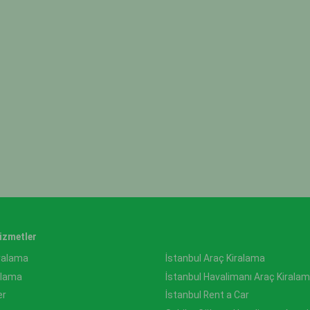
izmetler
iralama
İstanbul Araç Kiralama
ralama
İstanbul Havalimanı Araç Kirala
er
İstanbul Rent a Car