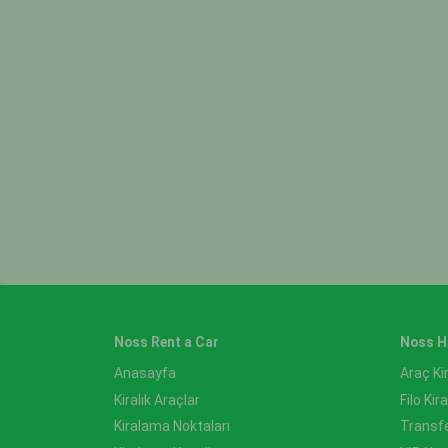
Noss Rent a Car
Noss H
Anasayfa
Araç K
Kiralık Araçlar
Filo Ki
Kiralama Noktaları
Transf