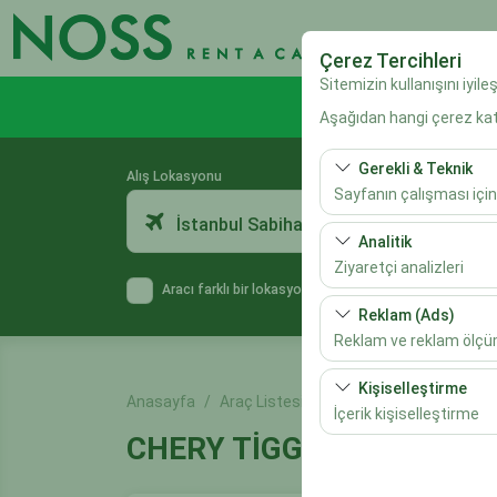
Çerez Tercihleri
Sitemizin kullanışını iyil
Aşağıdan hangi çerez kateg
Gerekli & Teknik
Alış Lokasyonu
Sayfanın çalışması için
İstanbul Sabiha Gökçen Havalimanı
Bu çerezler sitenin doğr
Analitik
bırakılamaz.
Ziyaretçi analizleri
Aracı farklı bir lokasyona bırakacağım
Bu çerezler, sitemizin na
Reklam (Ads)
etmemizi sağlar. Bu veri
Reklam ve reklam ölç
Bu çerezler, size ilgi 
Kişiselleştirme
Anasayfa
Araç Listesi
CHERY TİGGO 8
etkinliğini (gösterim sa
İçerik kişiselleştirme
CHERY TİGGO 8
Bu çerezler, kullanıcı a
veya benzeri
deneyiminizin tutarlılığı