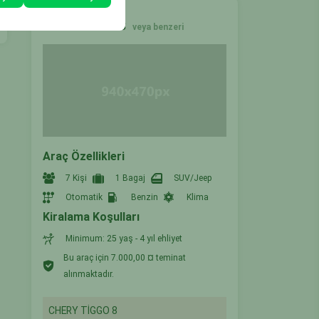
SUV
CHERY TİGGO 8
veya benzeri
Araç Özellikleri
7 Kişi
1 Bagaj
SUV/Jeep
Otomatik
Benzin
Klima
Kiralama Koşulları
Minimum: 25 yaş - 4 yıl ehliyet
Bu araç için 7.000,00 ¤ teminat
alınmaktadır.
CHERY TİGGO 8