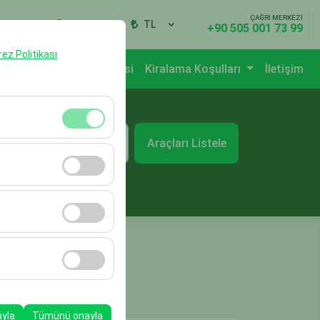
ÇAĞRI MERKEZİ
iş Yap
TR
TL
+90 505 001 73 99
erez Politikası
fa
Şubeler
Araç Listesi
Kiralama Koşulları
İletişim
t
Araçları Listele
09:00
klidir. Devre dışı
cı davranışları) analiz
tirmek için kullanılır.
kampanyalarımızın
, platformdaki
ayla
Tümünü onayla