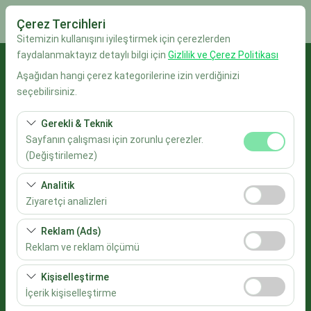
Çerez Tercihleri
Sitemizin kullanışını iyileştirmek için çerezlerden
faydalanmaktayız detaylı bilgi için
Gizlilik ve Çerez Politikası
Alış Lokasyonu
Aşağıdan hangi çerez kategorilerine izin verdiğinizi
seçebilirsiniz.
İstanbul Sabiha Gökçen Havalimanı
Gerekli & Teknik
Aracı farklı bir lokasyona bırakacağım
Sayfanın çalışması için zorunlu çerezler.
(Değiştirilemez)
Alış Tarih & Saat
Bu çerezler sitenin doğru şekilde çalışması, güvenlik,
Analitik
oturum yönetimi ve temel işlevler için gereklidir. Devre
09:00
Ziyaretçi analizleri
dışı bırakılamaz.
Bu çerezler, sitemizin nasıl kullanıldığını (ziyaretçi sayısı,
Reklam (Ads)
Bırakış Tarih & Saat
en çok ziyaret edilen sayfalar, kullanıcı davranışları)
Reklam ve reklam ölçümü
analiz etmemizi sağlar. Bu veriler, web sitesi
09:00
Bu çerezler, size ilgi alanlarınıza uygun kişiselleştirilmiş
performansını ölçmek ve kullanıcı deneyimini sürekli
Kişiselleştirme
reklamlar göstermemize ve reklam kampanyalarımızın
iyileştirmek için kullanılır.
İçerik kişiselleştirme
Araçları Listele
etkinliğini (gösterim sayısı, tıklama oranı) ölçmemize