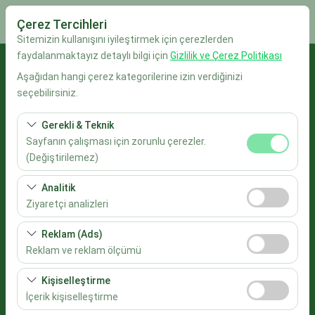
Çerez Tercihleri
Sitemizin kullanışını iyileştirmek için çerezlerden
faydalanmaktayız detaylı bilgi için
Gizlilik ve Çerez Politikası
Alış Lokasyonu
Aşağıdan hangi çerez kategorilerine izin verdiğinizi
seçebilirsiniz.
İstanbul Sabiha Gökçen Havalimanı
Gerekli & Teknik
Aracı farklı bir lokasyona bırakacağım
Sayfanın çalışması için zorunlu çerezler.
(Değiştirilemez)
Alış Tarih & Saat
Bu çerezler sitenin doğru şekilde çalışması, güvenlik,
Analitik
oturum yönetimi ve temel işlevler için gereklidir. Devre
09:00
Ziyaretçi analizleri
dışı bırakılamaz.
Bu çerezler, sitemizin nasıl kullanıldığını (ziyaretçi sayısı,
Reklam (Ads)
Bırakış Tarih & Saat
en çok ziyaret edilen sayfalar, kullanıcı davranışları)
Reklam ve reklam ölçümü
analiz etmemizi sağlar. Bu veriler, web sitesi
09:00
Bu çerezler, size ilgi alanlarınıza uygun kişiselleştirilmiş
performansını ölçmek ve kullanıcı deneyimini sürekli
Kişiselleştirme
reklamlar göstermemize ve reklam kampanyalarımızın
iyileştirmek için kullanılır.
İçerik kişiselleştirme
Araçları Listele
etkinliğini (gösterim sayısı, tıklama oranı) ölçmemize