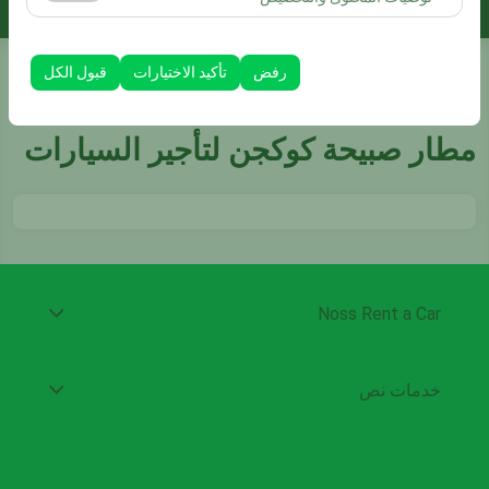
الظهور، معدل النقر).
تُستخدم ملفات تعريف الارتباط هذه لضمان اتساق واستمرارية
تجربتك على المنصة من خلال حفظ إعدادات واجهة المستخدم،
رفض
تأكيد الاختيارات
قبول الكل
وتفضيلات اللغة، والإعدادات الأخرى.
الصفحة الرئيسية
مطار صبيحة كوكجن لتأجير السيارات
مطار صبيحة كوكجن لتأجير السيارات
Noss Rent a Car
خدمات نص