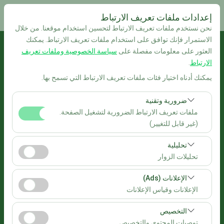
إعدادات ملفات تعريف الارتباط
نحن نستخدم ملفات تعريف الارتباط لتحسين استخدام موقعنا. من خلال
الاستمرار فإنك توافق على استخدام ملفات تعريف الارتباط. يمكنك
بيك اب الموقع
العثور على معلومات مفصلة على
سياسة الخصوصية وملفات تعريف
الارتباط
.
İstanbul مطار صبيحة كوكجن
يمكنك أدناه اختيار فئات ملفات تعريف الارتباط التي تسمح بها.
تحديد موقع مختلف الانزال
ضرورية وتقنية
ملفات تعريف الارتباط الضرورية لتشغيل الصفحة.
تاريخ الالتقاط والوقت
(غير قابل للتغيير)
تعد ملفات تعريف الارتباط هذه ضرورية لعمل الموقع بشكل
09:00
تحليلية
صحيح، والأمان، وإدارة الجلسات، والوظائف الأساسية. لا يمكن
تحليلات الزوار
تعطيلها.
تاريخ العودة والوقت
تتيح لنا ملفات تعريف الارتباط هذه تحليل كيفية استخدام موقعنا
الإعلانات (Ads)
(عدد الزوار، الصفحات الأكثر زيارة، سلوك المستخدمين).
09:00
الإعلانات وقياس الإعلانات
تُستخدم هذه البيانات لقياس أداء الموقع وتحسين تجربة
تتيح لنا ملفات تعريف الارتباط هذه عرض إعلانات مخصصة
المستخدم بشكل مستمر.
التخصيص
إدراج سيارات
تتناسب مع اهتماماتك وقياس فعالية حملاتنا الإعلانية (عدد مرات
توصيات المحتوى والتخصيص