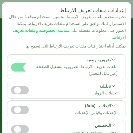
إعدادات ملفات تعريف الارتباط
نحن نستخدم ملفات تعريف الارتباط لتحسين استخدام موقعنا. من خلال
الاستمرار فإنك توافق على استخدام ملفات تعريف الارتباط. يمكنك
بيك اب الموقع
العثور على معلومات مفصلة على
سياسة الخصوصية وملفات تعريف
الارتباط
.
İstanbul مكتب
يمكنك أدناه اختيار فئات ملفات تعريف الارتباط التي تسمح بها.
تحديد موقع مختلف الانزال
ضرورية وتقنية
ملفات تعريف الارتباط الضرورية لتشغيل الصفحة.
تاريخ الالتقاط والوقت
(غير قابل للتغيير)
تعد ملفات تعريف الارتباط هذه ضرورية لعمل الموقع بشكل
09:00
تحليلية
صحيح، والأمان، وإدارة الجلسات، والوظائف الأساسية. لا يمكن
تحليلات الزوار
تعطيلها.
تاريخ العودة والوقت
تتيح لنا ملفات تعريف الارتباط هذه تحليل كيفية استخدام موقعنا
الإعلانات (Ads)
(عدد الزوار، الصفحات الأكثر زيارة، سلوك المستخدمين).
09:00
الإعلانات وقياس الإعلانات
تُستخدم هذه البيانات لقياس أداء الموقع وتحسين تجربة
تتيح لنا ملفات تعريف الارتباط هذه عرض إعلانات مخصصة
المستخدم بشكل مستمر.
التخصيص
إدراج سيارات
تتناسب مع اهتماماتك وقياس فعالية حملاتنا الإعلانية (عدد مرات
توصيات المحتوى والتخصيص