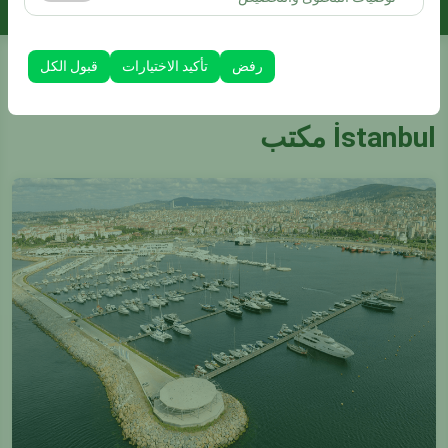
الظهور، معدل النقر).
تُستخدم ملفات تعريف الارتباط هذه لضمان اتساق واستمرارية
تجربتك على المنصة من خلال حفظ إعدادات واجهة المستخدم،
رفض
تأكيد الاختيارات
قبول الكل
وتفضيلات اللغة، والإعدادات الأخرى.
الصفحة الرئيسية
الفروع
İstanbul مكتب
İstanbul مكتب